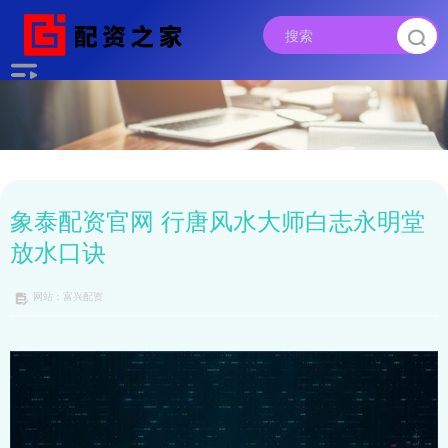
象泰配资官网 行唐风水大师白志永明堂
放水口诀
网站：富兴配资