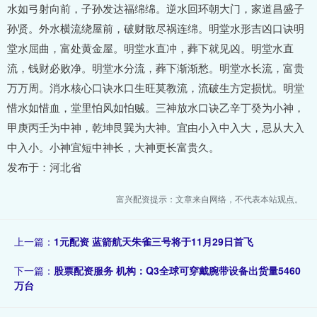
水如弓射向前，子孙发达福绵绵。逆水回环朝大门，家道昌盛子
孙贤。外水横流绕屋前，破财散尽祸连绵。明堂水形吉凶口诀明
堂水屈曲，富处黄金屋。明堂水直冲，葬下就见凶。明堂水直
流，钱财必败净。明堂水分流，葬下渐渐愁。明堂水长流，富贵
万万周。消水核心口诀水口生旺莫教流，流破生方定损忧。明堂
惜水如惜血，堂里怕风如怕贼。三神放水口诀乙辛丁癸为小神，
甲庚丙壬为中神，乾坤艮巽为大神。宜由小入中入大，忌从大入
中入小。小神宜短中神长，大神更长富贵久。
发布于：河北省
富兴配资提示：文章来自网络，不代表本站观点。
上一篇：
1元配资 蓝箭航天朱雀三号将于11月29日首飞
下一篇：
股票配资服务 机构：Q3全球可穿戴腕带设备出货量5460
万台