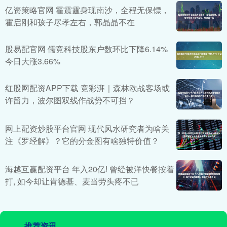
亿资策略官网 霍震霆身现南沙，全程无保镖，
霍启刚和孩子尽孝左右，郭晶晶不在
股易配官网 儒竞科技股东户数环比下降6.14%
今日大涨3.66%
红股网配资APP下载 竞彩湃｜森林欧战客场或
许留力，波尔图双线作战势不可挡？
网上配资炒股平台官网 现代风水研究者为啥关
注《罗经解》？它的分金图有啥独特价值？
海越互赢配资平台 年入20亿! 曾经被洋快餐按着
打, 如今却让肯德基、麦当劳头疼不已
推荐资讯