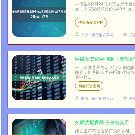
丰倍生物3月24日大宗交易平台出
元，大宗交易成交价为49.61元
传金所配资官网
来源：佰亿配资官网
分
网络配资官网 挪超：奥勒松
一、联赛背景与两队定位 挪超
联赛，但各队实力差距相对较为
赛中处....
网络配资官网
来源：乐牛配资平台
分
久联优配官网 三僚曾真君
建立工厂不仅仅是厂房的选址、