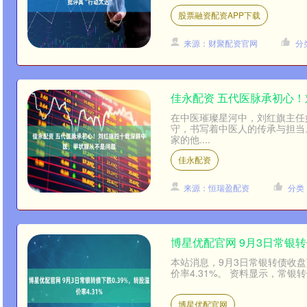
股票融资配资APP下载
来源：财聚配资官网
分
佳永配资 五代医脉承初心
在中医璀璨星河中，刘红旗主任
守，书写着中医人的传承与担当
家的他....
佳永配资
来源：恒瑞盈配资
分类
博星优配官网 9月3日常银转债
本站消息，9月3日常银转债收盘下跌
价率4.31%。 资料显示，常银转债
博星优配官网