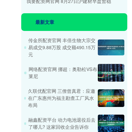
我要配资网官网 8月27日沪建材早盘暂稳
最新文章
传金所配资官网 丰倍生物大宗交
易成交9.88万股 成交额490.15万
元
网络配资官网 挪超：奥勒松VS布
莱尼
久联优配官网 三僚曾真君：应邀
在广东惠州为福主勘查工厂风水
布局
融鑫配资平台 动力电池退役后去
了哪儿? 这家回收企业告诉你