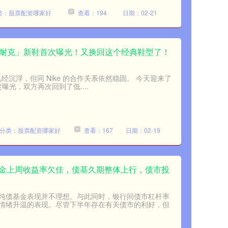
类：股票配资哪家好
查看：194
日期：02-21
e x 耐克」新鞋首次曝光！又换回这个经典鞋型了！
几经沉浮，但同 Nike 的合作关系依然稳固。 今天迎来了
的首度曝光，双方再次回到了低....
分类：股票配资哪家好
查看：167
日期：02-19
基金上周收益率欠佳，债基久期整体上行，债市投
纯债基金表现并不理想。与此同时，银行间债市杠杆率
情绪升温的表现。尽管下半年存在有关债市的利好，但