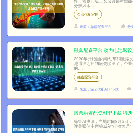
件，老板们建工长投资都希望能
分辨风水....
久联优配官网
来源：鼎盛配资平台
分
融鑫配资平台 动力电池退役
2020年开始国内电动车销量
池退役之后到底去哪里了，企业
的....
融鑫配资平台
来源：深金优配APP下载
股票融资配资APP下载 特朗
每经AI快讯，当地时间9月5日
评美联储主席鲍威尔“行动太迟”，