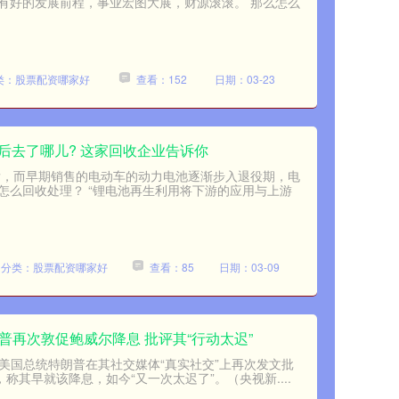
有好的发展前程，事业宏图大展，财源滚滚。 那么怎么
类：股票配资哪家好
查看：152
日期：03-23
后去了哪儿? 这家回收企业告诉你
爆发，而早期销售的电动车的动力电池逐渐步入退役期，电
怎么回收处理？ “锂电池再生利用将下游的应用与上游
分类：股票配资哪家好
查看：85
日期：03-09
普再次敦促鲍威尔降息 批评其“行动太迟”
，美国总统特朗普在其社交媒体“真实社交”上再次发文批
称其早就该降息，如今“又一次太迟了”。（央视新....