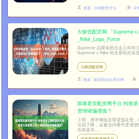
来源：安联配资平台
分
大财优配官网 「Suprem
_Nike_Logo_Force
Supreme 品牌虽然在这几年间
Supreme x Nike 联名新鞋
大财优配官网
来源：欧亚联合证券官网
国泰君安配资网平台 纯债
资情绪偏谨慎？
上周，债市继续呈现震荡走势，
出现下降，这被业内看作是谨慎
在权益市....
国泰君安配资网平台