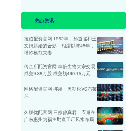
热点资讯
拉伯配资官网 1962年，孙道临和王
文娟新婚的合影，相濡以沫45年，
堪称模范夫妻
传金所配资官网 丰倍生物大宗交易
成交9.88万股 成交额490.15万元
网络配资官网 挪超：奥勒松VS布莱
尼
久联优配官网 三僚曾真君：应邀在
广东惠州为福主勘查工厂风水布局