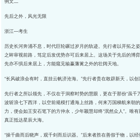
例文二
先后之外，风光无限
浙江—考生
历史长河奔涌不息，时代巨轮碾过岁月的轨迹。先行者以开拓之
之眸审视前路，笃定后发优势亦可后来居上。这场关于先后的博
先亦不惧后来居上，方能窥见输赢藩篱之外的壮阔天地。
“长风破浪会有时，直挂云帆济沧海。”先行者贵在敢辟新天，以
先行者之所以领先，不仅在于洞察时势的慧眼，更在于那份“虽千
波斩浪七下西洋，以空前规模打通海上丝路，何来万国梯航来朝
力，便会如王安石笔下的方仲永，少年颖慧却终“泯然众人”。唯
真正抵达星辰大海。
“操千曲而后晓声，观千剑而后识器。”后来者胜在善假于物，以