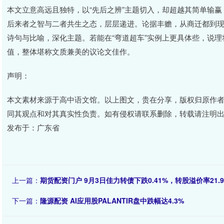
本文立意高远且独特，以“先后之辨”主题切入，却超越其简单输
后来者之智与二者共生之态，层层递进。论据丰赡，从商迁都到
诗句与比喻，深化主题。若能在“弯道超车”实例上更具体些，说
值，整体堪称文质兼美的议论文佳作。
声明：
本文素材来源于高中语文馆。以上图文，贵在分享，版权归原作
同其观点和对其真实性负责。如有侵权请联系删除，转载请注明
发布于：广东省
上一篇：
期货配资门户 9月3日佳力转债下跌0.41%，转股溢价率21.9
下一篇：
隆源配资 AI应用股PALANTIR盘中跌幅达4.3%