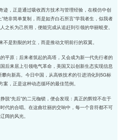
济奇迹，正是通过吸收西方技术与管理经验，在模仿中创
”绝非简单复制，而是如齐白石所言“学我者生，似我者
他人之长为己所用，便能完成从追赶到引领的华丽蜕变。
从来不是割裂的对立，而是推动文明前行的双翼。
驰的平原；后来者筑起的高塔，又会成为新一代先行者的
德国后来居上引领电气革命，美国又以创新生态实现信息
不断攀向新高。今日中国，从高铁技术的引进消化到5G标
国方案，正是这种动态循环的最佳范例。
挣脱“先后”的二元枷锁，便会发现：真正的辉煌不在于
了时代的合唱。在这曲壮丽的交响中，每一个音符都不可
加辽阔的风光。