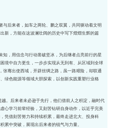
行者与后来者，如车之两轮、鹏之双翼，共同驱动着文明
陈出新，方能在这波澜壮阔的历史中写下熠熠生辉的篇
向未知，用信念与行动凿破坚冰，为后继者点亮前行的星
的困境中自力更生，一步步实现从无到有、从区域到全球
史，张骞出使西域，开辟丝绸之路，虽一路艰险，却联通
济、绿色能源等领域大胆探索，以创新实践重塑行业格
的超越。后来者未必逊于先行，他们借前人之积淀，融时代
既虚心学习前辈经验，又刻苦钻研自身动作，以近乎完美
远，凭借刻苦努力和持续积累，最终走进北大、投身科
在积累中突破，展现出后来者的锐气与力量。