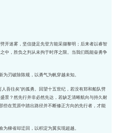
姿劈开迷雾，坚信捷足先登方能采撷黎明；后来者以睿智
弈之中，胜负之判从未拘于时序之限。当我们既能奋勇争
创新为刃破除陈规，以勇气为帆穿越未知。
万人吾往矣”的孤勇。回望十五世纪，若没有郑和船队劈
的盛景？然先行并非必然先达，若缺乏清晰航向与持久耐
有那些在荒原中踏出路径并不断修正方向的先行者，才能
经验为梯省却迂回，以积淀为翼实现超越。