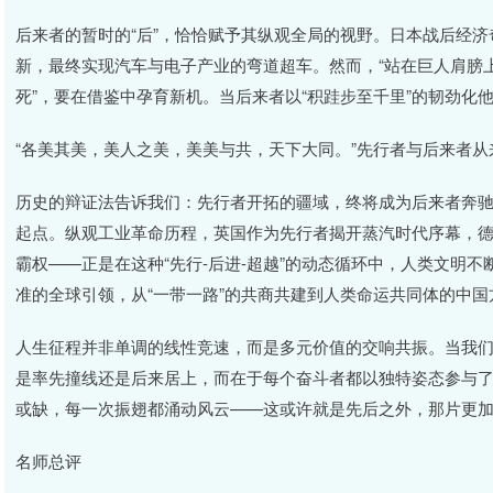
后来者的暂时的“后”，恰恰赋予其纵观全局的视野。日本战后经
新，最终实现汽车与电子产业的弯道超车。然而，“站在巨人肩膀上
死”，要在借鉴中孕育新机。当后来者以“积跬步至千里”的韧劲化
“各美其美，美人之美，美美与共，天下大同。”先行者与后来者
历史的辩证法告诉我们：先行者开拓的疆域，终将成为后来者奔
起点。纵观工业革命历程，英国作为先行者揭开蒸汽时代序幕，
霸权——正是在这种“先行-后进-超越”的动态循环中，人类文明
准的全球引领，从“一带一路”的共商共建到人类命运共同体的中
人生征程并非单调的线性竞速，而是多元价值的交响共振。当我们
是率先撞线还是后来居上，而在于每个奋斗者都以独特姿态参与
或缺，每一次振翅都涌动风云——这或许就是先后之外，那片更
名师总评