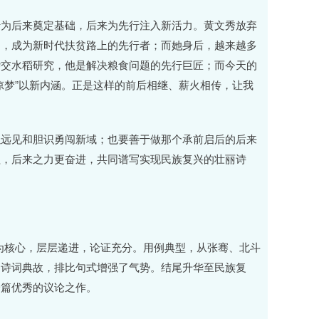
行为后来奠定基础，后来为先行注入新活力。黄文秀放弃
富，成为新时代扶贫路上的先行者；而她身后，越来越多
杂交水稻研究，他是解决粮食问题的先行巨匠；而今天的
凉梦”以新内涵。正是这样的前后相继、薪火相传，让我
以远见和胆识勇闯新域；也要善于做那个承前启后的后来
程，后来之力更奋进，共同谱写实现民族复兴的壮丽诗
系为核心，层层递进，论证充分。用例典型，从张骞、北斗
用诗词典故，排比句式增强了气势。结尾升华至民族复
一篇优秀的议论之作。