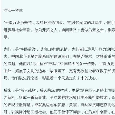
浙江—考生
“千淘万漉虽辛苦，吹尽狂沙始到金。”在时代发展的洪流中，先
进步与社会革新。敢为开拓之人，勇闯新路；善做后来之士，推
章。
先行，是“筚路蓝缕，以启山林”的豪情。先行者以远见与魄力迎
火。中国北斗卫星导航系统的建设者们，在缺乏技术、封锁重重
的跨越。他们以“北斗精神”书写了中国航天的又一传奇。回首历
中外，拓展了文明的边界；放眼当下，更有无数创业者在数字经
局。他们以先行之姿，彰显着一个民族走向未来的决心。
后来，是“前人栽树，后人乘凉”的智慧，更是“站在巨人肩膀上”
之新机，终成一番新事业。全红婵在跳水项目中不断打磨技术，
的表现征服赛场，成就奥运冠军梦想；黄震，自幼家贫却志存高
研，以实际行动回报社会。他们不曾停下脚步，在后来中创新，