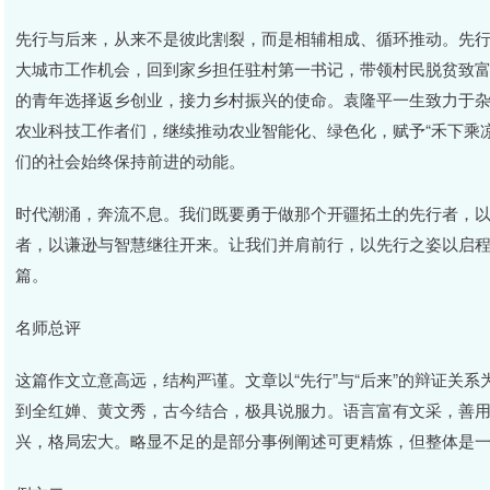
先行与后来，从来不是彼此割裂，而是相辅相成、循环推动。先
大城市工作机会，回到家乡担任驻村第一书记，带领村民脱贫致
的青年选择返乡创业，接力乡村振兴的使命。袁隆平一生致力于
农业科技工作者们，继续推动农业智能化、绿色化，赋予“禾下乘
们的社会始终保持前进的动能。
时代潮涌，奔流不息。我们既要勇于做那个开疆拓土的先行者，
者，以谦逊与智慧继往开来。让我们并肩前行，以先行之姿以启
篇。
名师总评
这篇作文立意高远，结构严谨。文章以“先行”与“后来”的辩证关
到全红婵、黄文秀，古今结合，极具说服力。语言富有文采，善
兴，格局宏大。略显不足的是部分事例阐述可更精炼，但整体是