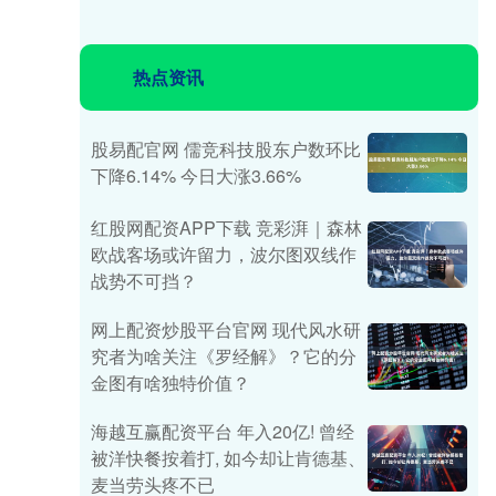
热点资讯
股易配官网 儒竞科技股东户数环比
下降6.14% 今日大涨3.66%
红股网配资APP下载 竞彩湃｜森林
欧战客场或许留力，波尔图双线作
战势不可挡？
网上配资炒股平台官网 现代风水研
究者为啥关注《罗经解》？它的分
金图有啥独特价值？
海越互赢配资平台 年入20亿! 曾经
被洋快餐按着打, 如今却让肯德基、
麦当劳头疼不已