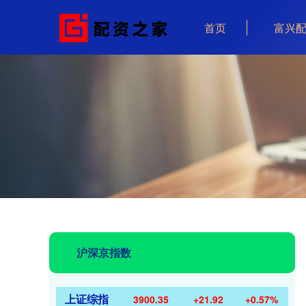
首页
富兴
沪深京指数
上证综指
3900.35
+21.92
+0.57%