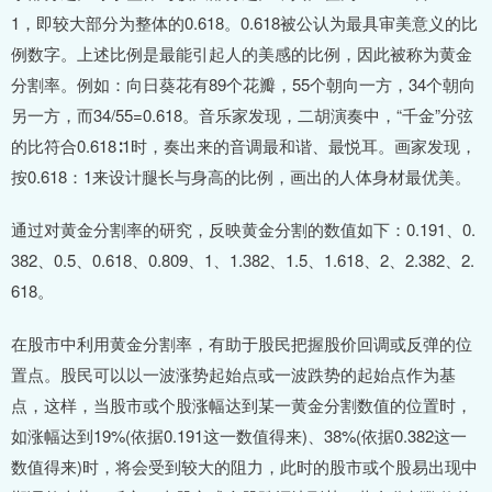
1，即较大部分为整体的0.618。0.618被公认为最具审美意义的比
例数字。上述比例是最能引起人的美感的比例，因此被称为黄金
分割率。例如：向日葵花有89个花瓣，55个朝向一方，34个朝向
另一方，而34/55=0.618。音乐家发现，二胡演奏中，“千金”分弦
的比符合0.618∶1时，奏出来的音调最和谐、最悦耳。画家发现，
按0.618：1来设计腿长与身高的比例，画出的人体身材最优美。
通过对黄金分割率的研究，反映黄金分割的数值如下：0.191、0.
382、0.5、0.618、0.809、1、1.382、1.5、1.618、2、2.382、2.
618。
在股市中利用黄金分割率，有助于股民把握股价回调或反弹的位
置点。股民可以以一波涨势起始点或一波跌势的起始点作为基
点，这样，当股市或个股涨幅达到某一黄金分割数值的位置时，
如涨幅达到19%(依据0.191这一数值得来)、38%(依据0.382这一
数值得来)时，将会受到较大的阻力，此时的股市或个股易出现中