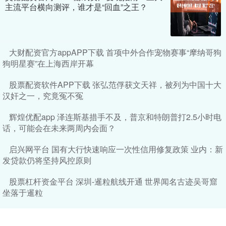
主流平台横向测评，谁才是“回血”之王？
大财配资官方appAPP下载 首项中外合作宠物赛事“摩纳哥狗
狗明星赛”在上海西岸开幕
股票配资软件APP下载 张弘范俘获文天祥，被列为中国十大
汉奸之一，究竟冤不冤
辉煌优配app 泽连斯基措手不及，普京和特朗普打2.5小时电
话，可能会在未来两周内会面？
启兴网平台 国有大行快速响应一次性信用修复政策 业内：新
发贷款仍将坚持风控原则
股票杠杆资金平台 深圳-暹粒航线开通 世界闻名古迹吴哥窟
坐落于暹粒