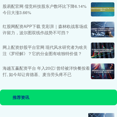
股易配官网 儒竞科技股东户数环比下降6.14%
今日大涨3.66%
红股网配资APP下载 竞彩湃｜森林欧战客场或
许留力，波尔图双线作战势不可挡？
网上配资炒股平台官网 现代风水研究者为啥关
注《罗经解》？它的分金图有啥独特价值？
海越互赢配资平台 年入20亿! 曾经被洋快餐按着
打, 如今却让肯德基、麦当劳头疼不已
推荐资讯