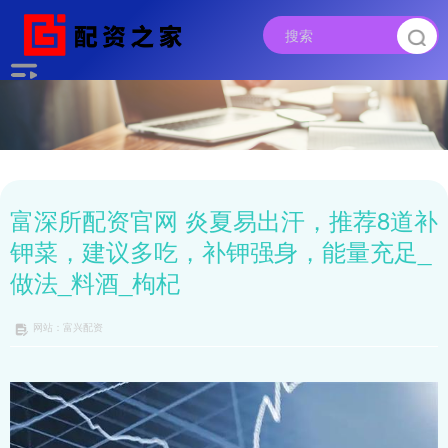
富深所配资官网 炎夏易出汗，推荐8道补
钾菜，建议多吃，补钾强身，能量充足_
做法_料酒_枸杞
网站：富兴配资