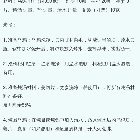
材料：乌鸡 1只（约800克）、红枣 10颗、枸杞 20克、生姜 3
片、料酒 适量、盐 适量、清水 适量、党参（可选）10克
步骤：
1. 准备乌鸡：乌鸡洗净，去内脏和杂毛，切成适当的块，焯水去
腥。锅中加水烧开后，将鸡块放入焯水，去掉浮沫，捞出沥干。
2. 泡枸杞和红枣：红枣洗净，用温水泡软，枸杞也用温水泡泡，
备用。
3. 准备炖汤材料：姜切片，党参洗净（若使用），将所有炖汤材
料准备好。
展开剩余85%
4. 炖煮乌鸡：在炖盅或炖锅中加入清水，放入焯水后的乌鸡块，
姜片，党参（如果使用）和适量的料酒，开大火煮沸。