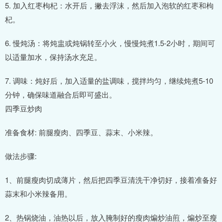
5. 加入红枣枸杞：水开后，撇去浮沫，然后加入泡软的红枣和枸
杞。
6. 慢炖汤：将炖盅或炖锅转至小火，慢慢炖煮1.5-2小时，期间可
以适量加水，保持汤水充足。
7. 调味：炖好后，加入适量的盐调味，搅拌均匀，继续炖煮5-10
分钟，确保味道融合后即可盛出。
四季豆炒肉
准备食材: 前腿瘦肉、四季豆、蒜末、小米辣。
做法步骤:
1、前腿瘦肉切成薄片，然后把四季豆清洗干净切好，接着准备好
蒜末和小米辣备用。
2、热锅烧油，油热以后，放入腌制好的瘦肉煸炒油煎，煸炒至瘦