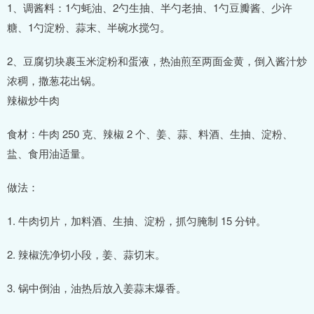
1、调酱料：1勺蚝油、2勺生抽、半勺老抽、1勺豆瓣酱、少许
糖、1勺淀粉、蒜末、半碗水搅匀。
2、豆腐切块裹玉米淀粉和蛋液，热油煎至两面金黄，倒入酱汁炒
浓稠，撒葱花出锅。
辣椒炒牛肉
食材：牛肉 250 克、辣椒 2 个、姜、蒜、料酒、生抽、淀粉、
盐、食用油适量。
做法：
1. 牛肉切片，加料酒、生抽、淀粉，抓匀腌制 15 分钟。
2. 辣椒洗净切小段，姜、蒜切末。
3. 锅中倒油，油热后放入姜蒜末爆香。