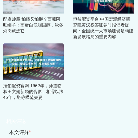
配资炒股 怕膻又怕胖？西藏阿
恒益配资平台 中国宏观经济研
旺绵羊：高蛋白低胆固醇，秋冬
究院黄汉权答证券时报记者提
炖肉就选它
问：全国统一大市场建设是构建
新发展格局的重要内容
拉伯配资官网 1962年，孙道临
和王文娟新婚的合影，相濡以沫
45年，堪称模范夫妻
相关评论
本文评分
*