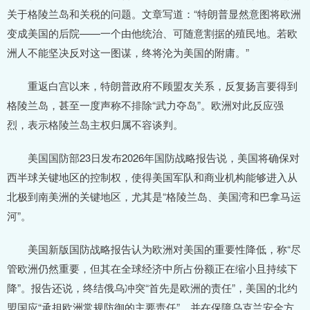
关于格陵兰岛和关税的问题。文章写道：“特朗普显然意图将欧洲
变成美国的后院——一个由他统治、可随意割据的殖民地。若欧
洲人不能坚决反对这一图谋，终将沦为美国的附庸。”
重返白宫以来，特朗普政府不顾盟友关系，反复扬言要得到
格陵兰岛，甚至一度声称不排除“武力夺岛”。欧洲对此反应强
烈，表示格陵兰岛主权归属不容谈判。
美国国防部23日发布2026年国防战略报告说，美国将确保对
西半球关键地区的控制权，使得美国军队和商业机构能够进入从
北极到南美洲的关键地区，尤其是“格陵兰岛、美国湾和巴拿马运
河”。
美国新版国防战略报告认为欧洲对美国的重要性降低，称“尽
管欧洲仍然重要，但其在全球经济中所占份额正在缩小且持续下
降”。报告还说，终结俄乌冲突“首先是欧洲的责任”，美国的北约
盟国应“承担欧洲常规防御的主要责任”，并在保障乌克兰安全方