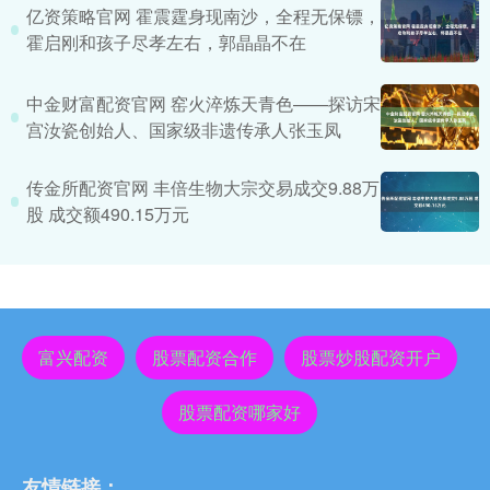
亿资策略官网 霍震霆身现南沙，全程无保镖，
霍启刚和孩子尽孝左右，郭晶晶不在
中金财富配资官网 窑火淬炼天青色——探访宋
宫汝瓷创始人、国家级非遗传承人张玉凤
传金所配资官网 丰倍生物大宗交易成交9.88万
股 成交额490.15万元
富兴配资
股票配资合作
股票炒股配资开户
股票配资哪家好
友情链接：