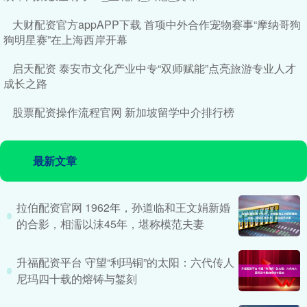
大财配资官方appAPP下载 首项中外合作宠物赛事“摩纳哥狗
狗明星赛”在上海西岸开幕
启天配资 泰安市文化产业中专“双师赋能”点亮旅游专业人才
成长之路
股票配资操作流程官网 新加坡留学中介排行榜
最新文章
拉伯配资官网 1962年，孙道临和王文娟新婚
的合影，相濡以沫45年，堪称模范夫妻
升福配资平台 守望“利玛铜”的太阳：六代传人
尼玛四十载的熔铸与錾刻