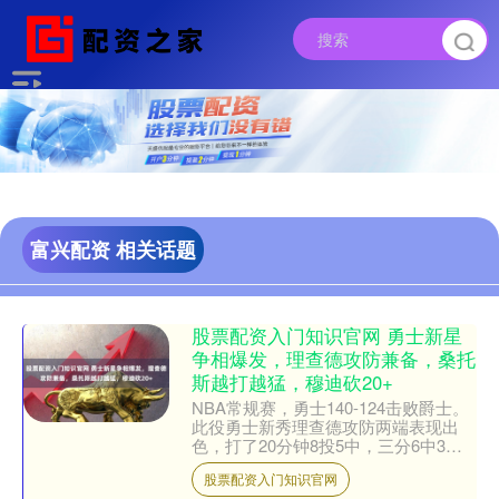
富兴配资 相关话题
股票配资入门知识官网 勇士新星
争相爆发，理查德攻防兼备，桑托
斯越打越猛，穆迪砍20+
NBA常规赛，勇士140-124击败爵士。
此役勇士新秀理查德攻防两端表现出
色，打了20分钟8投5中，三分6中3拿
到13分5篮板3助攻3抢断，正负值-3。
股票配资入门知识官网
据统....