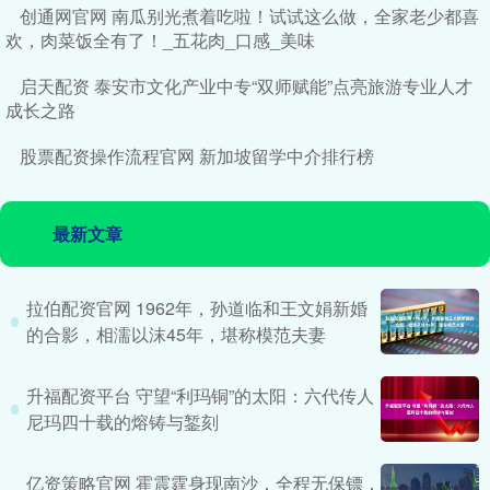
创通网官网 南瓜别光煮着吃啦！试试这么做，全家老少都喜
欢，肉菜饭全有了！_五花肉_口感_美味
启天配资 泰安市文化产业中专“双师赋能”点亮旅游专业人才
成长之路
股票配资操作流程官网 新加坡留学中介排行榜
最新文章
拉伯配资官网 1962年，孙道临和王文娟新婚
的合影，相濡以沫45年，堪称模范夫妻
升福配资平台 守望“利玛铜”的太阳：六代传人
尼玛四十载的熔铸与錾刻
亿资策略官网 霍震霆身现南沙，全程无保镖，