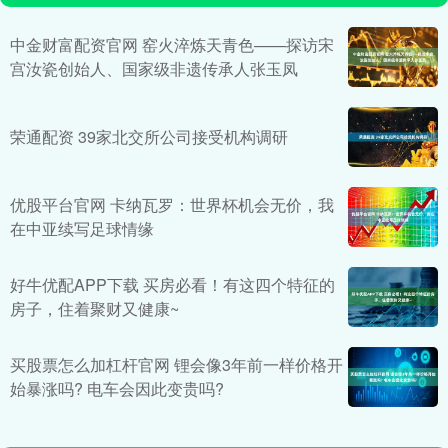
中金财富配资官网 窑火淬炼天青色——探访宋
宫汝瓷创始人、国家级非遗传承人张玉凤
荣通配资 39家北交所公司接受机构调研
优股平台官网 卡纳瓦罗：世界杯机会无价，我
在中亚续写足球情缘
好牛优配APP下载 买房必看！有这四个特征的
房子，住着聚财又健康~
买股票怎么加杠杆官网 锂会像3年前一样价格开
始暴涨吗? 电车会因此变贵吗?