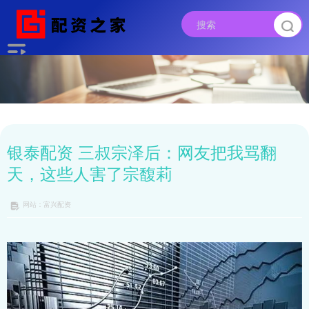
银泰配资 三叔宗泽后：网友把我骂翻
天，这些人害了宗馥莉
网站：富兴配资