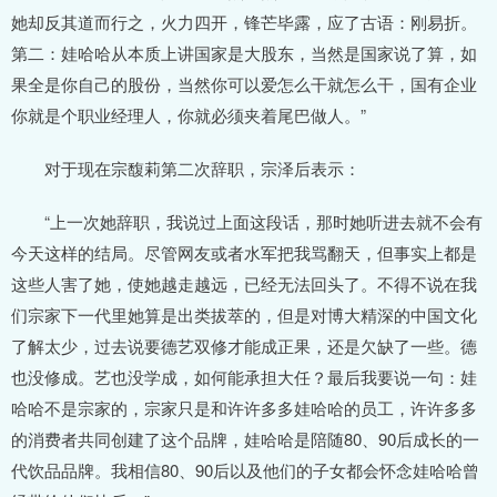
她却反其道而行之，火力四开，锋芒毕露，应了古语：刚易折。
第二：娃哈哈从本质上讲国家是大股东，当然是国家说了算，如
果全是你自己的股份，当然你可以爱怎么干就怎么干，国有企业
你就是个职业经理人，你就必须夹着尾巴做人。”
对于现在宗馥莉第二次辞职，宗泽后表示：
“上一次她辞职，我说过上面这段话，那时她听进去就不会有
今天这样的结局。尽管网友或者水军把我骂翻天，但事实上都是
这些人害了她，使她越走越远，已经无法回头了。不得不说在我
们宗家下一代里她算是出类拔萃的，但是对博大精深的中国文化
了解太少，过去说要德艺双修才能成正果，还是欠缺了一些。德
也没修成。艺也没学成，如何能承担大任？最后我要说一句：娃
哈哈不是宗家的，宗家只是和许许多多娃哈哈的员工，许许多多
的消费者共同创建了这个品牌，娃哈哈是陪随80、90后成长的一
代饮品品牌。我相信80、90后以及他们的子女都会怀念娃哈哈曾