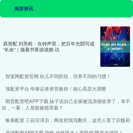
推荐资讯
易资配 刘亮程：在钟声里，把百年光阴写成
“长命”｜循着书香游成都·访
智策网配资官网 幼儿不同阶段，培养不同的习惯！
涨配资平台 华泰证券资管换帅！核心高层大调整
期货配资吧APP下载 妹子说自己全家被流浪猫收养了，本不
信，一看：人竟能被猫罩着？
银泰配资 三叔宗泽后：网友把我骂翻天，这些人害了宗馥莉
鼎泽配资APP下载 突然 全线跳水！美联储 降息大消息！