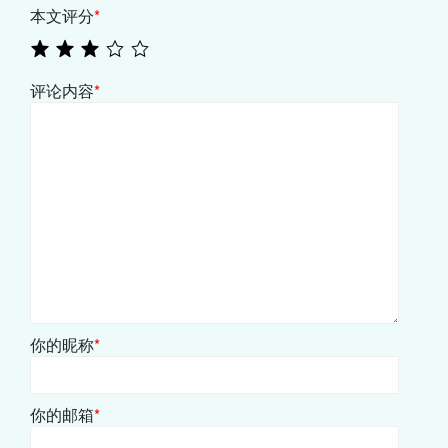
本文评分
*
评论内容
*
你的昵称
*
你的邮箱
*