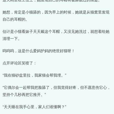
她想，肯定是小猫舔的，因为早上的时候，她就是从猫窝里发现
自己的耳帽的。
估计是小猫看妹子天天戴这个耳帽，又没见她洗过，就想着给她
清理一下。
呜呜呜，这是什么爱妈护妈的绝世好猫呀！
点开评论区笑喷了：
“我在猫砂盆里拉，我家猫会帮我埋。”
“它偶尔会一起帮我把脸舔了，但我觉得好疼，但不愿意伤它心，
坚持个几秒再把它推开。”
“天天睡在我手心里，家人们谁懂啊？”