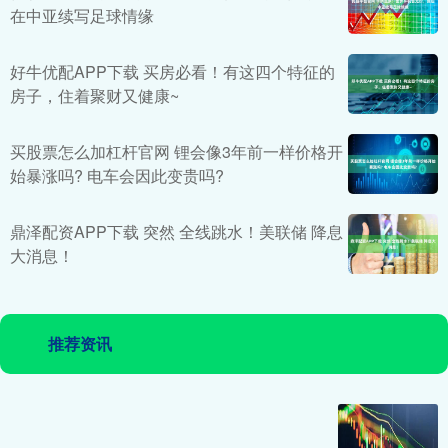
在中亚续写足球情缘
好牛优配APP下载 买房必看！有这四个特征的
房子，住着聚财又健康~
买股票怎么加杠杆官网 锂会像3年前一样价格开
始暴涨吗? 电车会因此变贵吗?
鼎泽配资APP下载 突然 全线跳水！美联储 降息
大消息！
推荐资讯