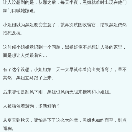
让人没想到的是，从那之后，每天半夜，黑姐就准时出现在他们
家门口喊她蹦迪。
小姐姐以为黑姐改变主意了，就再次试图收编它，结果黑姐依然
抵死反抗。
这时候小姐姐意识到一个问题，黑姐好像不是想进人类的家里，
而是想让人类跟着它…
有了这个设想，小姐姐第二天一大早就牵着狗出去遛弯了，果不
其然，黑姐立马跟了上来。
后来哪怕是刮风下雨，黑姐也风雨无阻来接狗和小姐姐。
人被猫催着遛狗，多新鲜呐？
从夏天到秋天，哪怕是下了这么大的雪，黑姐也如约而至，到点
遛狗。