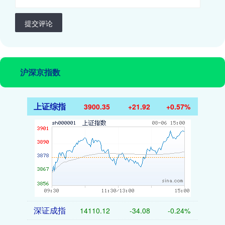
提交评论
沪深京指数
上证综指
3900.35
+21.92
+0.57%
深证成指
14110.12
-34.08
-0.24%