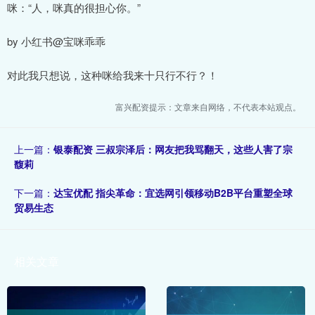
咪：“人，咪真的很担心你。”
by 小红书@宝咪乖乖
对此我只想说，这种咪给我来十只行不行？！
富兴配资提示：文章来自网络，不代表本站观点。
上一篇：
银泰配资 三叔宗泽后：网友把我骂翻天，这些人害了宗
馥莉
下一篇：
达宝优配 指尖革命：宜选网引领移动B2B平台重塑全球
贸易生态
相关文章