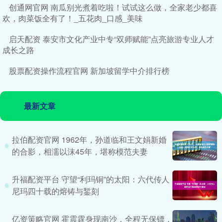
创通网官网 南瓜别光煮着吃啦！试试这么做，全家老少都喜
欢，肉菜饭全有了！_五花肉_口感_美味
启天配资 泰安市文化产业中专“双师赋能”点亮旅游专业人才
成长之路
股票配资操作流程官网 新加坡留学中介排行榜
最新文章
拉伯配资官网 1962年，孙道临和王文娟新婚
的合影，相濡以沫45年，堪称模范夫妻
升福配资平台 守望“利玛铜”的太阳：六代传人
尼玛四十载的熔铸与錾刻
亿资策略官网 霍震霆身现南沙，全程无保镖，