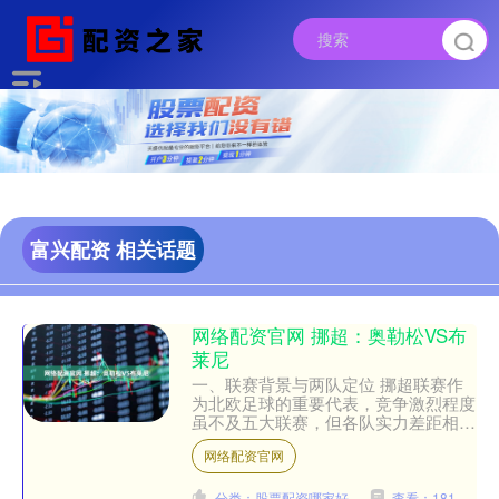
富兴配资 相关话题
网络配资官网 挪超：奥勒松VS布
莱尼
一、联赛背景与两队定位 挪超联赛作
为北欧足球的重要代表，竞争激烈程度
虽不及五大联赛，但各队实力差距相对
较为分明，且比赛风格硬朗直接。奥勒
网络配资官网
松与布莱尼在挪超联赛中处....
分类：股票配资哪家好
查看：181